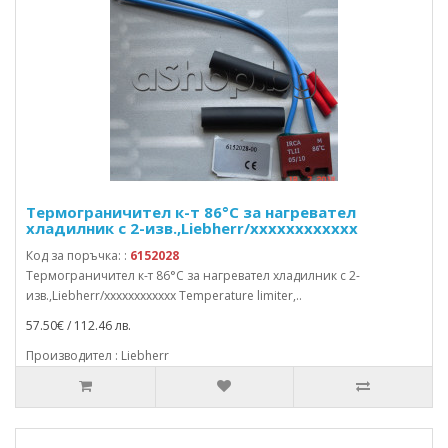
Термограничител к-т 86°C за нагревател
хладилник с 2-изв.,Liebherr/xxxxxxxxxxxx
Код за поръчка: :
6152028
Термограничител к-т 86°C за нагревател хладилник с 2-
изв.,Liebherr/xxxxxxxxxxxx Temperature limiter,..
57.50€ / 112.46 лв.
Производител : Liebherr