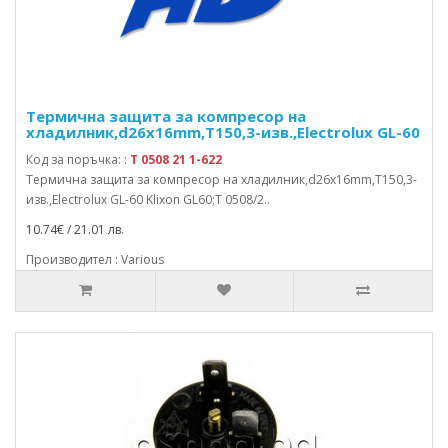
Термична защита за компресор на
хладилник,d26x16mm,T150,3-изв.,Electrolux GL-60
Код за поръчка: :
T 0508 21 1-622
Термична защита за компресор на хладилник,d26x16mm,T150,3-
изв.,Electrolux GL-60 Klixon GL60;T 0508/2..
10.74€ / 21.01 лв.
Производител : Various