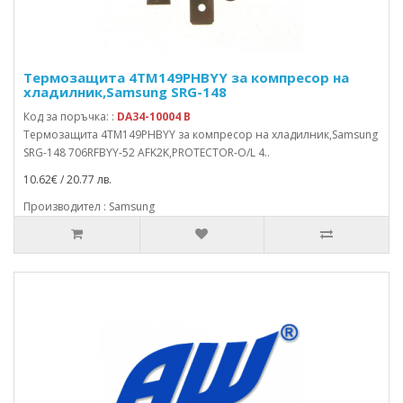
Термозащита 4TM149PHBYY за компресор на
хладилник,Samsung SRG-148
Код за поръчка: :
DA34-10004 B
Термозащита 4TM149PHBYY за компресор на хладилник,Samsung
SRG-148 706RFBYY-52 AFK2K,PROTECTOR-O/L 4..
10.62€ / 20.77 лв.
Производител : Samsung