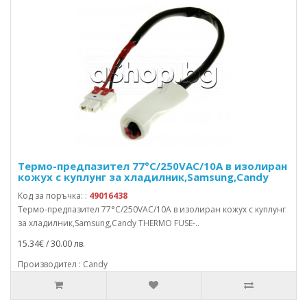
Термо-предпазител 77°C/250VAC/10A в изолиран
кожух с куплунг за хладилник,Samsung,Candy
Код за поръчка: :
49016438
Термо-предпазител 77°C/250VAC/10A в изолиран кожух с куплунг
за хладилник,Samsung,Candy THERMO FUSE-..
15.34€ / 30.00 лв.
Производител : Candy