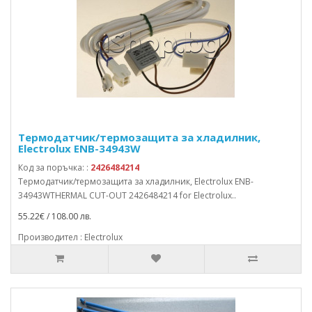
Термодатчик/термозащита за хладилник,
Electrolux ENB-34943W
Код за поръчка: :
2426484214
Термодатчик/термозащита за хладилник, Electrolux ENB-
34943WTHERMAL CUT-OUT 2426484214 for Electrolux..
55.22€ / 108.00 лв.
Производител : Electrolux