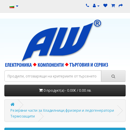
0 продукт(а) - 0.00€ / 0.00 лв.
Резервни части за Хладилници,фризери и ледогенератори
Термозащити