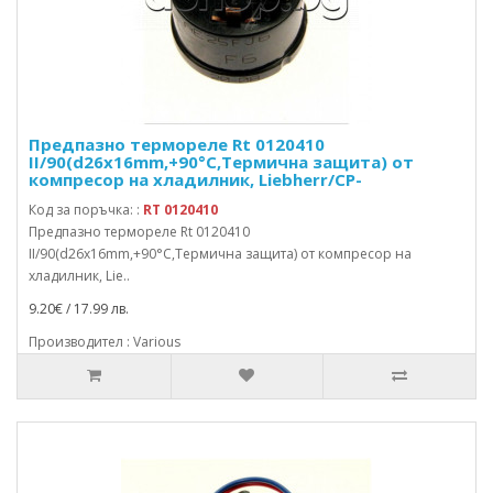
Предпазно термореле Rt 0120410
II/90(d26x16mm,+90°C,Термична защита) от
компресор на хладилник, Liebherr/CP-
Код за поръчка: :
RT 0120410
Предпазно термореле Rt 0120410
II/90(d26x16mm,+90°C,Термична защита) от компресор на
хладилник, Lie..
9.20€ / 17.99 лв.
Производител : Various