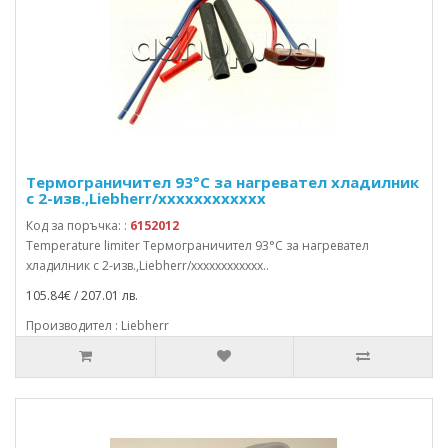
Термограничител 93°C за нагревател хладилник
с 2-изв.,Liebherr/xxxxxxxxxxxx
Код за поръчка: :
6152012
Temperature limiter Термограничител 93°C за нагревател
хладилник с 2-изв.,Liebherr/xxxxxxxxxxxx..
105.84€ / 207.01 лв.
Производител : Liebherr