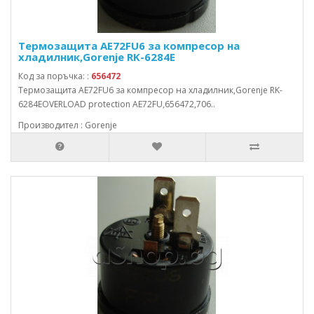
Термозащита AE72FU6 за компресор на
хладилник,Gorenje RK-6284E
Код за поръчка: :
656472
Термозащита AE72FU6 за компресор на хладилник,Gorenje RK-
6284EOVERLOAD protection AE72FU,656472,706..
Производител : Gorenje