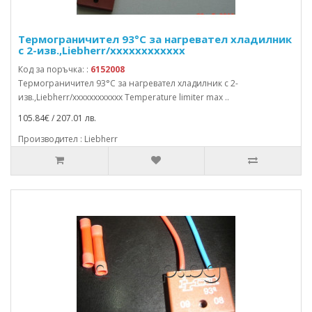
Термограничител 93°C за нагревател хладилник
с 2-изв.,Liebherr/xxxxxxxxxxxx
Код за поръчка: :
6152008
Термограничител 93°C за нагревател хладилник с 2-
изв.,Liebherr/xxxxxxxxxxxx Temperature limiter max ..
105.84€ / 207.01 лв.
Производител : Liebherr