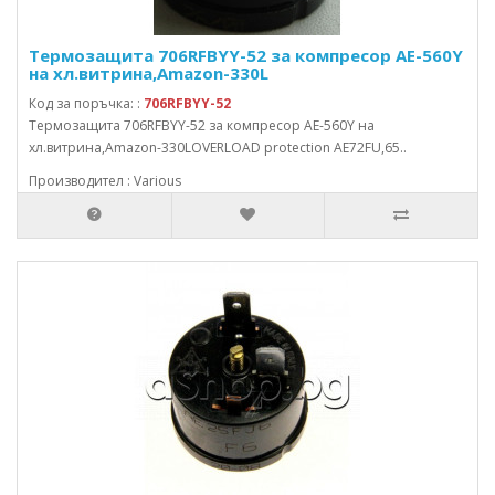
Термозащита 706RFBYY-52 за компресор AE-560Y
на хл.витрина,Amazon-330L
Код за поръчка: :
706RFBYY-52
Термозащита 706RFBYY-52 за компресор AE-560Y на
хл.витрина,Amazon-330LOVERLOAD protection AE72FU,65..
Производител : Various