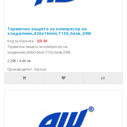
Термична защита за компресор на
хладилник,d26x16mm,T150,3изв.,DRB
Код за поръчка: :
QD 30
Термична защита за компресор на
хладилник,d26x16mm,T150,3изв.,DRB..
2.28€ / 4.46 лв.
Производител : Various