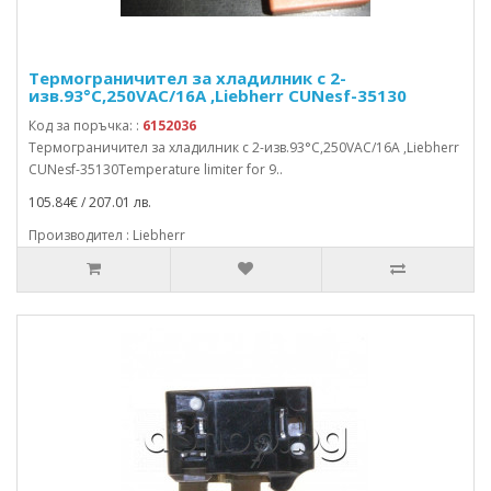
Термограничител за хладилник с 2-
изв.93°C,250VAC/16A ,Liebherr CUNesf-35130
Код за поръчка: :
6152036
Термограничител за хладилник с 2-изв.93°C,250VAC/16A ,Liebherr
CUNesf-35130Temperature limiter for 9..
105.84€ / 207.01 лв.
Производител : Liebherr