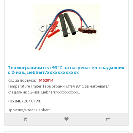
Термограничител 93°C за нагревател хладилник
с 2-изв.,Liebherr/xxxxxxxxxxxx
Код за поръчка: :
6152014
Temperature limiter Термограничител 93°C за нагревател
хладилник с 2-изв.,Liebherr/xxxxxxxxxxxx..
105.84€ / 207.01 лв.
Производител : Liebherr