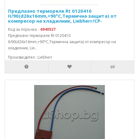
Предпазно термореле Rt 0120410
II/90(d26x16mm,+90°C,Термична защита) от
компресор на хладилник, Liebherr/CP-
Код за поръчка: :
6940527
Предпазно термореле Rt 0120410
II/90(d26x16mm,+90°C,Термична защита) от компресор на
хладилник, Lie..
Производител : Liebherr