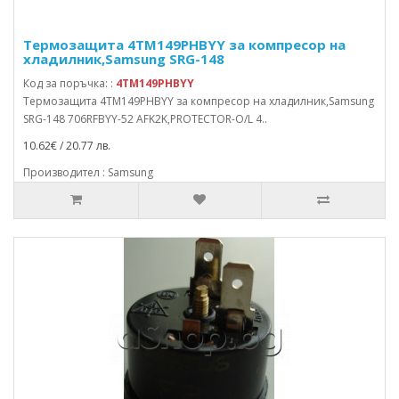
Термозащита 4TM149PHBYY за компресор на
хладилник,Samsung SRG-148
Код за поръчка: :
4TM149PHBYY
Термозащита 4TM149PHBYY за компресор на хладилник,Samsung
SRG-148 706RFBYY-52 AFK2K,PROTECTOR-O/L 4..
10.62€ / 20.77 лв.
Производител : Samsung