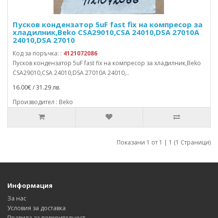
Пусков кондензатор 5uF fast fix на компресор за
хладилник,Beko CSA29010,CSA 24010,DSA 27010A
24010,DSA 27010
Код за поръчка: :
4121072086
Пусков кондензатор 5uF fast fix на компресор за хладилник,Beko
CSA29010,CSA 24010,DSA 27010A 24010,..
16.00€ / 31.29 лв.
Производител : Beko
Показани 1 от 1 | 1 (1 Страници)
Информация
За нас
Условия за доставка
Правила за поверителност