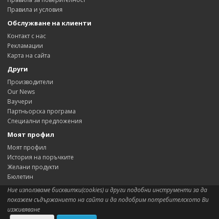
Правила и условия
Обслужване на клиенти
Контакт с нас
Рекламации
Карта на сайта
Други
Производители
Our News
Ваучери
Партньорска програма
Специални предложения
Моят профил
Моят профил
История на поръчките
Желани продукти
Бюлетин
Ние използваме бисквитки(cookies) и други подобни инструменти за да
покажем съдържанието на сайта и да подобрим потребителското Ви
изживяване
Сиситема:
OpenCart