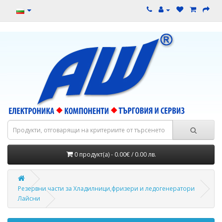
0 продукт(а) - 0.00€ / 0.00 лв.
Резервни части за Хладилници,фризери и ледогенератори
Лайсни