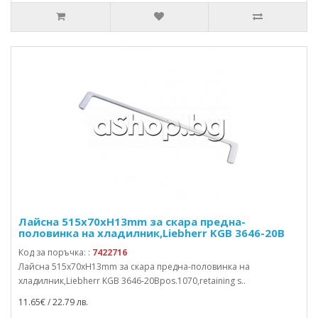
Лайсна 515x70xH13mm за скара предна-
половинка на хладилник,Liebherr KGB 3646-20B
Код за поръчка: :
7422716
Лайсна 515x70xH13mm за скара предна-половинка на
хладилник,Liebherr KGB 3646-20Bpos.1070,retaining s..
11.65€ / 22.79 лв.