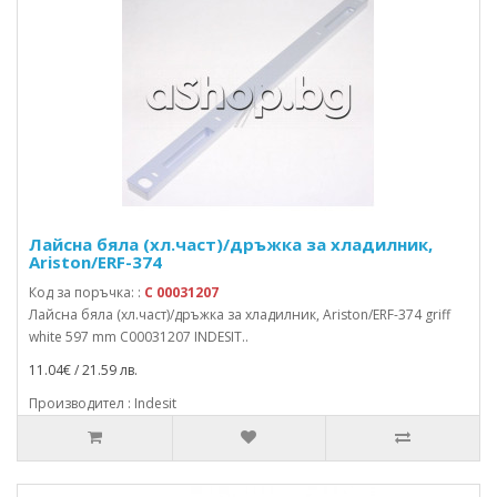
Лайсна бяла (хл.част)/дръжка за хладилник,
Ariston/ERF-374
Код за поръчка: :
C 00031207
Лайсна бяла (хл.част)/дръжка за хладилник, Ariston/ERF-374 griff
white 597 mm C00031207 INDESIT..
11.04€ / 21.59 лв.
Производител : Indesit