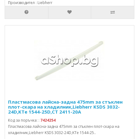
Производител : Liebherr
Пластмасова лайсна-задна 475mm за стъклен
плот-скара на хладилник,Liebherr KSDS 3032-
24D,KTe 1544-25D,CT 2411-20A
Код за поръчка: :
7424254
Пластмасова лайсна-задна 475mm за стъклен плот-скара на
хладилник,Liebherr KSDS 3032-24D,KTe 1544-25..