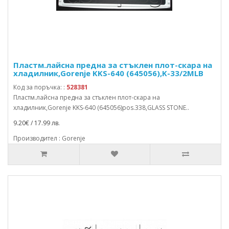
Пластм.лайсна предна за стъклен плот-скара на
хладилник,Gorenje KKS-640 (645056),K-33/2MLB
Код за поръчка: :
528381
Пластм.лайсна предна за стъклен плот-скара на
хладилник,Gorenje KKS-640 (645056)pos.338,GLASS STONE..
9.20€ / 17.99 лв.
Производител : Gorenje