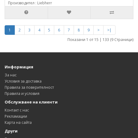
Производител : Liebherr
1
2
3
4
5
6
7
8
9
>
>|
Показани 1 от 15 | 133 (9 Страници)
Информация
За нас
Условия за доставка
Правила за поверителност
Правила и условия
Обслужване на клиенти
Контакт с нас
Рекламации
Карта на сайта
Други