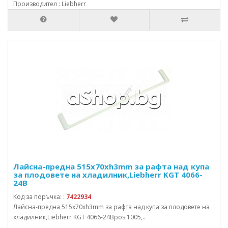
Производител : Liebherr
Лайсна-предна 515x70xh3mm за рафта над купа
за плодовете на хладилник,Liebherr KGT 4066-
24B
Код за поръчка: :
7422934
Лайсна-предна 515x70xh3mm за рафта над купа за плодовете на
хладилник,Liebherr KGT 4066-24Bpos.1005,..