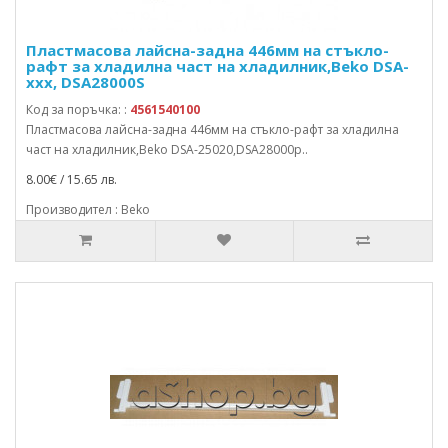
Пластмасова лайсна-задна 446мм на стъкло-
рафт за хладилна част на хладилник,Beko DSA-
xxx, DSA28000S
Код за поръчка: :
4561540100
Пластмасова лайсна-задна 446мм на стъкло-рафт за хладилна
част на хладилник,Beko DSA-25020,DSA28000p..
8.00€ / 15.65 лв.
Производител : Beko