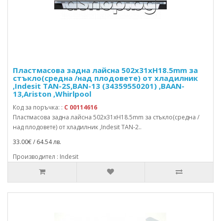
Пластмасова задна лайсна 502x31xH18.5mm за
стъкло(средна /над плодовете) от хладилник
,Indesit TAN-2S,BAN-13 (34359550201) ,BAAN-
13,Ariston ,Whirlpool
Код за поръчка: :
C 00114616
Пластмасова задна лайсна 502x31xH18.5mm за стъкло(средна /
над плодовете) от хладилник ,Indesit TAN-2..
33.00€ / 64.54 лв.
Производител : Indesit