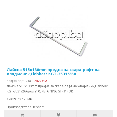
Лайсна 515x130mm предна за скара-рафт на
хладилник,Liebherr KGT-3531/26A
Код за поръчка: :
7422712
Лайсна 515x130mm предна за скара-рафт на хладилник,Liebherr
KGT-3531/26Apos.910, RETAINING STRIP FOR..
19.02€ / 37.20 лв.
Производител : Liebherr