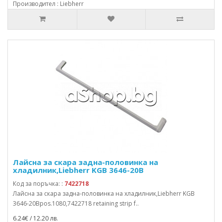
Производител : Liebherr
Лайсна за скара задна-половинка на
хладилник,Liebherr KGB 3646-20B
Код за поръчка: :
7422718
Лайсна за скара задна-половинка на хладилник,Liebherr KGB
3646-20Bpos.1080,7422718 retaining strip f..
6.24€ / 12.20 лв.