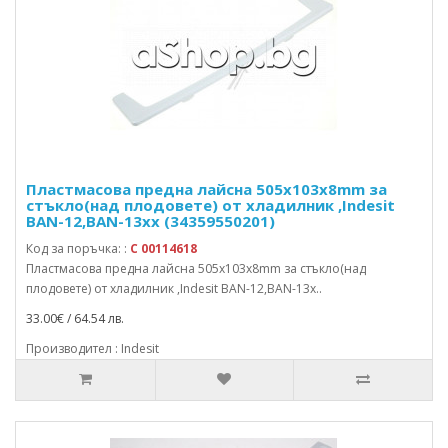
Пластмасова предна лайсна 505x103x8mm за
стъкло(над плодовете) от хладилник ,Indesit
BAN-12,BAN-13xx (34359550201)
Код за поръчка: :
C 00114618
Пластмасова предна лайсна 505x103x8mm за стъкло(над
плодовете) от хладилник ,Indesit BAN-12,BAN-13x..
33.00€ / 64.54 лв.
Производител : Indesit