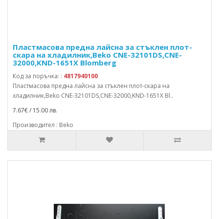
Пластмасова предна лайсна за стъклен плот-
скара на хладилник,Beko CNE-32101DS,CNE-
32000,KND-1651X Blomberg
Код за поръчка: :
4817940100
Пластмасова предна лайсна за стъклен плот-скара на
хладилник,Beko CNE-32101DS,CNE-32000,KND-1651X Bl..
7.67€ / 15.00 лв.
Производител : Beko