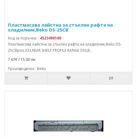
Пластмасова лайстна за стъклен рафта на
хладилник,Beko DS-25CB
Код за поръчка: :
4523490100
Пластмасова лайстна за стъклен рафта на хладилник,Beko DS-
25CBpos.333,REAR SHELF PROFILE RANGE 550,B..
7.67€ / 15.00 лв.
Производител : Beko