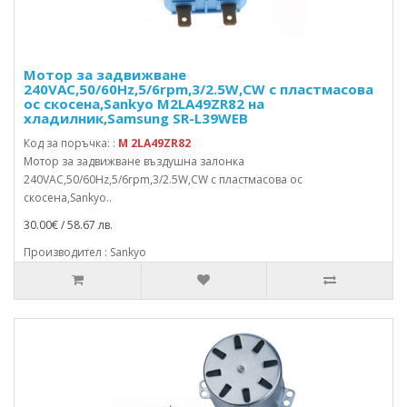
Мотор за задвижване
240VAC,50/60Hz,5/6rpm,3/2.5W,CW с пластмасова
ос скосена,Sankyo M2LA49ZR82 на
хладилник,Samsung SR-L39WEB
Код за поръчка: :
M 2LA49ZR82
Мотор за задвижване въздушна залонка
240VAC,50/60Hz,5/6rpm,3/2.5W,CW с пластмасова ос
скосена,Sankyo..
30.00€ / 58.67 лв.
Производител : Sankyo