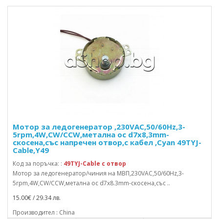
Мотор за ледогенератор ,230VAC,50/60Hz,3-
5rpm,4W,CW/CCW,метална ос d7x8,3mm-
скосена,със напречен отвор,с кабел ,Cyan 49TYJ-
Cable,Y49
Код за поръчка: :
49TYJ-Cable с отвор
Мотор за ледогенератор/чиния на МВП,230VAC,50/60Hz,3-
5rpm,4W,CW/CCW,метална ос d7x8.3mm-скосена,със ..
15.00€ / 29.34 лв.
Производител : China