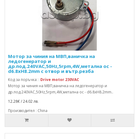
Мотор за чиния на МВП,ваничка на
ледогенератор и
др.под.240VAC,50Hz,5rpm,4W,метална ос -
d6.8xH8.2mm с отвор и вътр.резба
Код за поръчка: :
Drive motor 230VAC
Мотор за чиния на МВП,ваничка на ледогенератор и
др.под.240VAC,50Hz,5rpm,4W,метална ос - d6.8xH8.2mm..
12.28€ / 24.02 лв.
Производител : China