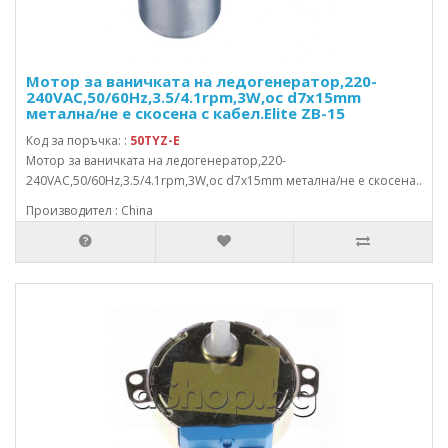
Мотор за ваничката на ледогенератор,220-
240VAC,50/60Hz,3.5/4.1rpm,3W,ос d7x15mm
метална/не е скосена с кабел.Elite ZB-15
Код за поръчка: :
50TYZ-E
Мотор за ваничката на ледогенератор,220-
240VAC,50/60Hz,3.5/4.1rpm,3W,ос d7x15mm метална/не е скосена..
Производител : China