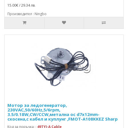
15.00€ / 29.34 лв.
Производител : Ningbo
Мотор за ледогенератор,
230VAC,50/60Hz,5/6rpm,
3.5/0.18W,CW/CCW,метална ос d7x12mm-
скосена,с кабел и куплунг ,FMOT-A108KKEZ Sharp
Код за поръчка: :
49TYJ-A Cable