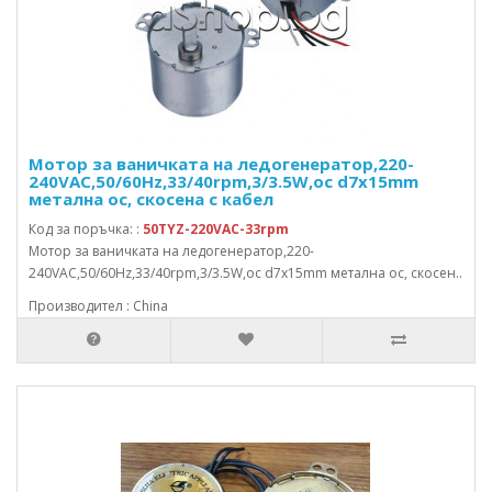
Мотор за ваничката на ледогенератор,220-
240VAC,50/60Hz,33/40rpm,3/3.5W,ос d7x15mm
метална ос, скосена с кабел
Код за поръчка: :
50TYZ-220VAC-33rpm
Мотор за ваничката на ледогенератор,220-
240VAC,50/60Hz,33/40rpm,3/3.5W,ос d7x15mm метална ос, скосен..
Производител : China