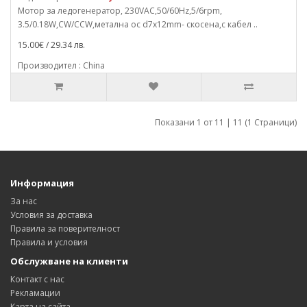
Мотор за ледогенератор, 230VAC,50/60Hz,5/6rpm,
3.5/0.18W,CW/CCW,метална ос d7x12mm- скосена,с кабел ..
15.00€ / 29.34 лв.
Производител : China
Показани 1 от 11 | 11 (1 Страници)
Информация
За нас
Условия за доставка
Правила за поверителност
Правила и условия
Обслужване на клиенти
Контакт с нас
Рекламации
Карта на сайта