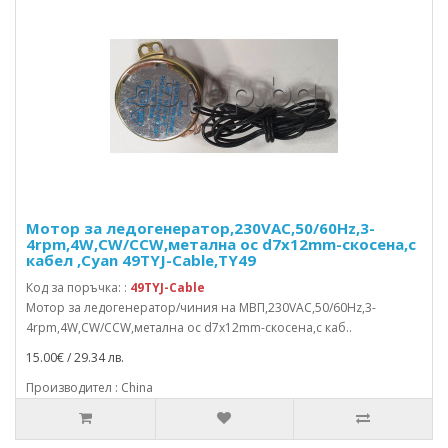
Мотор за ледогенератор,230VAC,50/60Hz,3-
4rpm,4W,CW/CCW,метална ос d7x12mm-скосена,с
кабел ,Cyan 49TYJ-Cable,TY49
Код за поръчка: :
49TYJ-Cable
Мотор за ледогенератор/чиния на МВП,230VAC,50/60Hz,3-
4rpm,4W,CW/CCW,метална ос d7x12mm-скосена,с каб..
15.00€ / 29.34 лв.
Производител : China