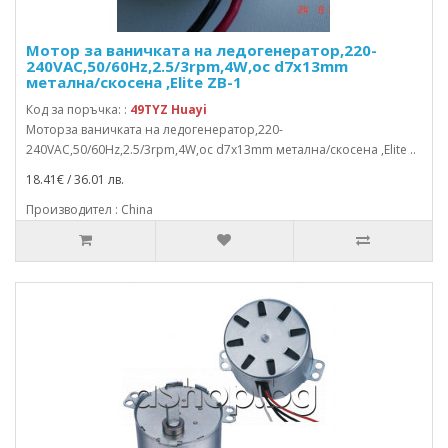
Мотор за ваничката на ледогенератор,220-
240VAC,50/60Hz,2.5/3rpm,4W,ос d7x13mm
метална/скосена ,Elite ZB-1
Код за поръчка: :
49TYZ Huayi
Моторза ваничката на ледогенератор,220-
240VAC,50/60Hz,2.5/3rpm,4W,ос d7x13mm метална/скосена ,Elite ..
18.41€ / 36.01 лв.
Производител : China